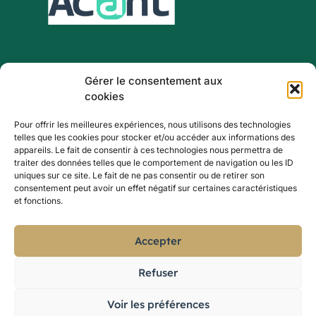
Gérer le consentement aux
Nos catalogues
Blog
cookies
Ressources
Offre « Comme un
Pour offrir les meilleures expériences, nous utilisons des technologies
artiste »
telles que les cookies pour stocker et/ou accéder aux informations des
Mentions légales
Bibliothèques &
appareils. Le fait de consentir à ces technologies nous permettra de
Médiathèques
traiter des données telles que le comportement de navigation ou les ID
uniques sur ce site. Le fait de ne pas consentir ou de retirer son
Musées & Patrimoine
consentement peut avoir un effet négatif sur certaines caractéristiques
Ludopédagogie & Jeu
et fonctions.
Expertises & Conseil
Contact
Accepter
Conseil & Stratégie
contact@acant.fr
Culturelle
09.77.94.48.24
Refuser
Design d'Expériences &
Interventions et
Animations
formations en France,
Voir les préférences
La méthode ACANT
Belgique et Suisse