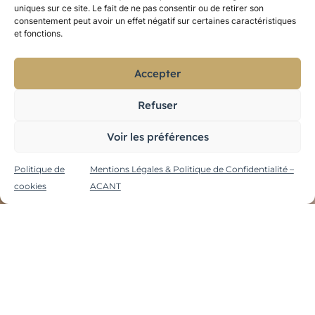
uniques sur ce site. Le fait de ne pas consentir ou de retirer son
consentement peut avoir un effet négatif sur certaines caractéristiques
et fonctions.
Accepter
Valoriser les fonds dans l’espace de sa
médiathèque : Créer une mise en scène
Refuser
attrayante pour les collections
Voir les préférences
Politique de
Mentions Légales & Politique de Confidentialité –
cookies
ACANT