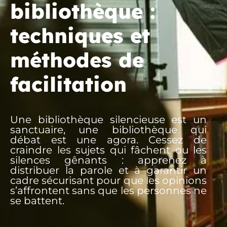
bibliothèque :
techniques et
méthodes de
facilitation
Une bibliothèque silencieuse est un
sanctuaire, une bibliothèque qui
débat est une agora. Cessez de
craindre les sujets qui fâchent ou les
silences gênants : apprenez à
distribuer la parole et à garantir un
cadre sécurisant pour que les opinions
s’affrontent sans que les personnes ne
se battent.