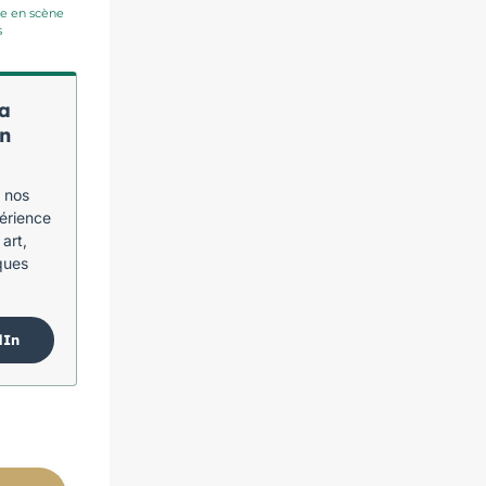
e en scène
s
a
on
 nos
périence
 art,
ques
dIn