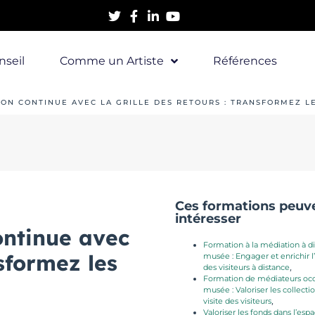
nseil
Comme un Artiste
Références
ION CONTINUE AVEC LA GRILLE DES RETOURS : TRANSFORMEZ 
Ces formations peuv
intéresser
ontinue avec
Formation à la médiation à d
nsformez les
musée : Engager et enrichir 
des visiteurs à distance
,
Formation de médiateurs occ
musée : Valoriser les collection
visite des visiteurs
,
Valoriser les fonds dans l’esp