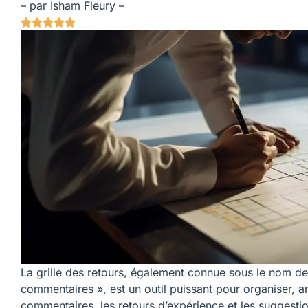
– par Isham Fleury –





La grille des retours, également connue sous le nom de
commentaires », est un outil puissant pour organiser, ana
commentaires, les retours d’expérience et les suggesti