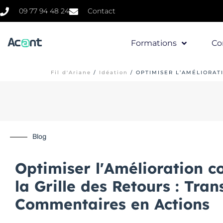
09 77 94 48 24
Contact
Formations
Co
Fil d'Ariane
/
Idéation
/
OPTIMISER L’AMÉLIORAT
Blog
Optimiser l'Amélioration c
la Grille des Retours : Tra
Commentaires en Actions